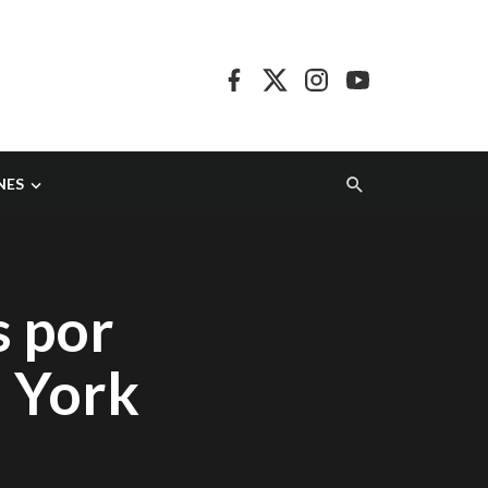
NES
s por
a York