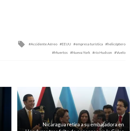
Tagged
Accidente Aéreo
EEUU
empresa turística
helicóptero
with
Muertos
Nueva York
río Hudson
Vuelo
Nicaragua retira a su embajadora en