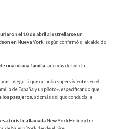
ieron el 10 de abril al estrellarse un
udson en Nueva York
, según confirmó el alcalde de
de una misma familia
, además del piloto.
Adams, aseguró que no hubo supervivientes en el
amilia de España y un piloto», especificando que
e los pasajeros,
además del que conducía la
sa turística llamada New York Helicopter
as de Nueva York desde el aire.