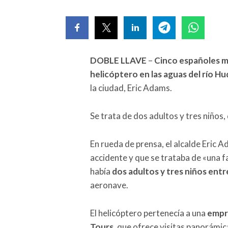
DOBLE LLAVE
–
Cinco españoles mur
helicóptero en las aguas del río H
la ciudad, Eric Adams.
Se trata de dos adultos y tres niños,
En rueda de prensa, el alcalde Eric 
accidente y que se trataba de «una f
había
dos adultos y tres niños entr
aeronave.
El helicóptero pertenecía a una
empre
Tours
, que ofrece visitas panorámic