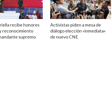
riella recibe honores
Activistas piden a mesa de
 y reconocimiento
diálogo elección «inmediata»
mandante supremo
de nuevo CNE