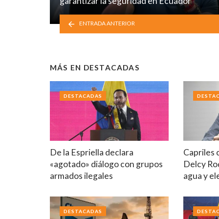
garantizar la seguridad en Ecuador
ENTRADA ANTERIOR
MÁS EN
DESTACADAS
DESTACADAS
DESTA
De la Espriella declara
Capriles 
«agotado» diálogo con grupos
Delcy Ro
armados ilegales
agua y el
DESTACADAS
DESTA