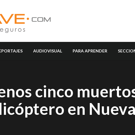
EPORTAJES
AUDIOVISUAL
PARA APRENDER
SECCIO
enos cinco muerto
elicóptero en Nuev