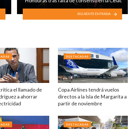
Honduras tras falta de consenso en la Celac
SIGUIENTE ENTRADA
CADAS
DESTACADAS
critica el llamado de
Copa Airlines tendrá vuelos
dríguez a ahorrar
directos a la Isla de Margarita a
ectricidad
partir de noviembre
CADAS
DESTACADAS