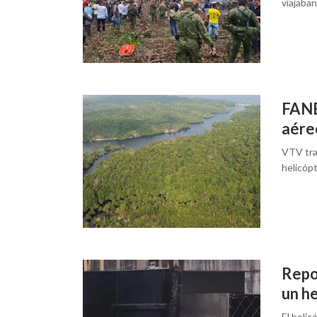
viajaba
FANB
aére
VTV tra
helicópt
Repo
un h
El helic