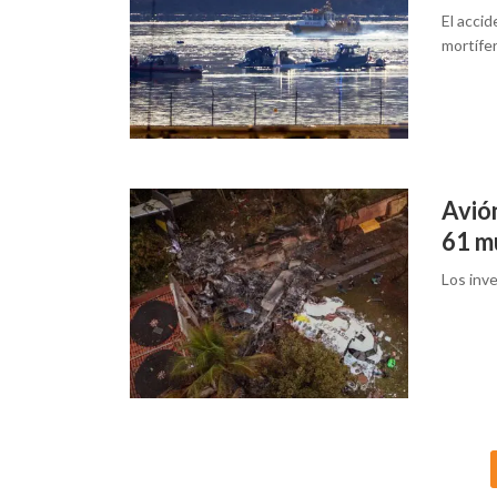
El accid
mortífe
Avió
61 m
Los inve
Posts
navigation