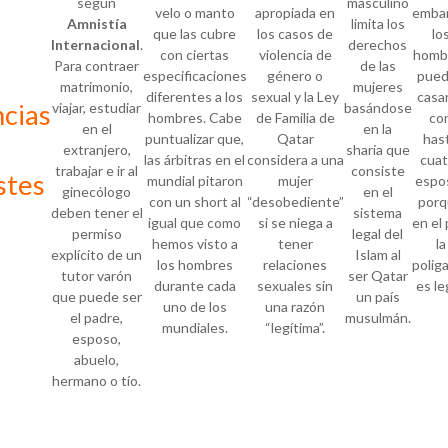
según
masculino
velo o manto
apropiada en
embar
Amnistía
limita los
que las cubre
los casos de
lo
Internacional
.
derechos
con ciertas
violencia de
homb
Para contraer
de las
especificaciones
género o
pue
matrimonio,
mujeres
diferentes a los
sexual y la Ley
casa
cias
viajar, estudiar
basándose
hombres. Cabe
de Familia de
co
en el
en la
puntualizar que,
Qatar
has
extranjero,
sharia que
las árbitras en el
considera a una
cuat
trabajar e ir al
consiste
stes
mundial pitaron
mujer
espo
ginecólogo
en el
con un short al
“desobediente”
porq
deben tener el
sistema
igual que como
si se niega a
en el 
permiso
legal del
hemos visto a
tener
la
explícito de un
Islam al
los hombres
relaciones
polig
tutor varón
ser Qatar
durante cada
sexuales sin
es le
que puede ser
un país
uno de los
una razón
el padre,
musulmán.
mundiales.
“legítima”.
esposo,
abuelo,
hermano o tío.