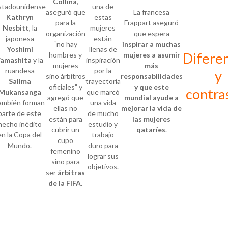
Collina
,
stadounidense
una de
aseguró que
La francesa
Kathryn
estas
para la
Frappart aseguró
Nesbitt
, la
mujeres
organización
que espera
japonesa
están
“no hay
inspirar a muchas
Yoshimi
llenas de
Diferen
hombres y
mujeres a asumir
amashita
y la
inspiración
mujeres
más
ruandesa
por la
y
sino árbitros
responsabilidades
Salima
trayectoria
oficiales” y
y que este
contra
Mukansanga
que marcó
agregó que
mundial ayude a
ambién forman
una vida
ellas no
mejorar la vida de
parte de este
de mucho
están para
las mujeres
hecho inédito
estudio y
cubrir un
qataríes
.
en la Copa del
trabajo
cupo
Mundo.
duro para
femenino
lograr sus
sino para
objetivos.
ser
árbitras
de la FIFA
.