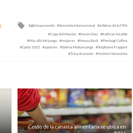
Tagged
@trinaacevedo
Amnistía Internacional
árbitras de la FIFA
S
with
Copa del Mundo
Karen Díaz
Kathryn Nesbitt
Más allá del juego
mujeres
Neuza Back
Pierluigi Collina
Qatar 2022
qataríes
Salima Mukansanga
Stephanie Frappart
Trina Acevedo
Yoshimi Yamashita
Costo de la canasta alimentaria se ubica en