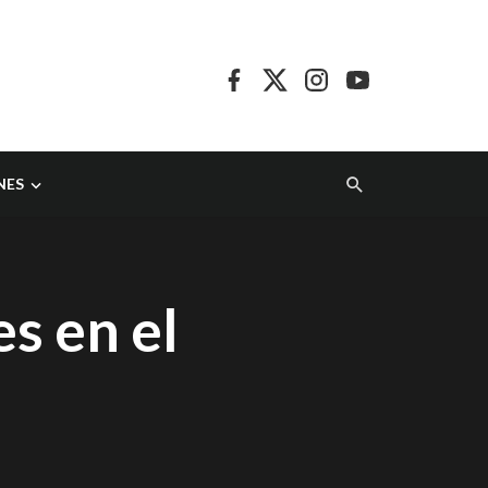
NES
es en el