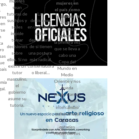
mujeres
mujeres en
go,
sean
el país como
s
tutoras de
Las
lo espera la
res
sus hijos y
decisiones
árbitra
den
se les
en una familia
francesa
rse
impide
qatarí
Frappart?
Es
n
tomar
dependerán
la primera vez
ta
decisiones
de si tienen
que se lleva a
ro
sobre
una postura
cabo una
sas
ellos. Si no
más radical,
Copa del
ue
existe un
conservadora
Mundo en
país
tutor
o liberal…
Medio
masculino,
Oriente y nos
amia
el
queda
gal.
gobierno
preguntarnos
asume su
si este gran
tutoría.
intercambio
cultural hará
que las
qataríes
noten ciertos