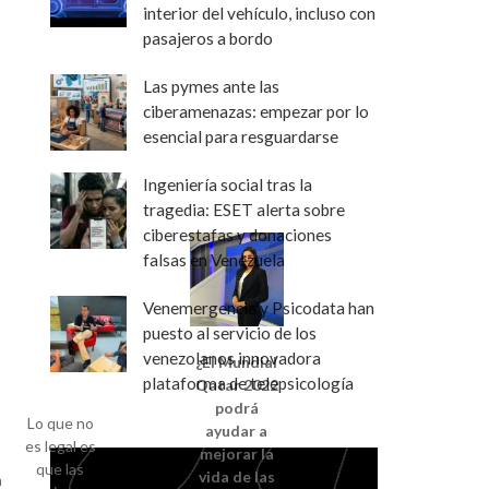
interior del vehículo, incluso con
pasajeros a bordo
Las pymes ante las
ciberamenazas: empezar por lo
esencial para resguardarse
Ingeniería social tras la
tragedia: ESET alerta sobre
ciberestafas y donaciones
falsas en Venezuela
Venemergencia y Psicodata han
puesto al servicio de los
venezolanos innovadora
¿El Mundial
plataforma de telepsicología
Qatar 2022
podrá
Lo que no
ayudar a
es legal es
mejorar la
que las
vida de las
n