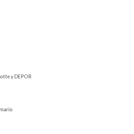
rlotte y DEPOR
umario