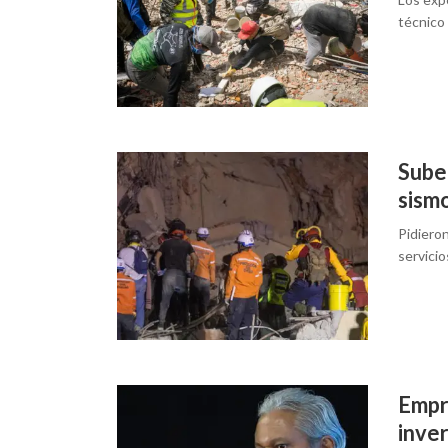
técnico
Sube
sism
Pidiero
servici
Empr
inve