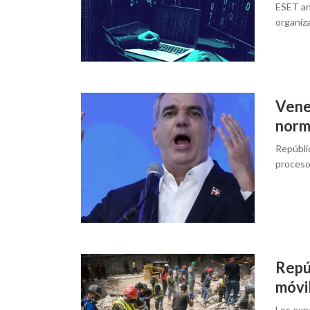
ESET ana
organiza
Vene
norm
Repúbli
proceso
Repú
móvil
Los expe