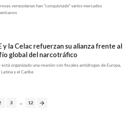
resas venezolanas han "conquistado" varios mercados
mericanos
 y la Celac refuerzan su alianza frente al
ío global del narcotráfico
c está organizado una reunión con fiscales antidrogas de Europa,
Latina y el Caribe
2
3
...
12