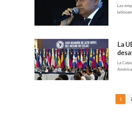
Las emp
latinoa
La UE
desaf
La Cela
América 
Posts
1
navigation