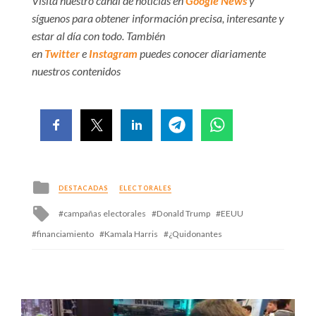
Visita nuestro canal de noticias en
Google News
y
síguenos para obtener información precisa, interesante y
estar al día con todo. También
en
Twitter
e
Instagram
puedes conocer diariamente
nuestros contenidos
Posted
DESTACADAS
ELECTORALES
in
Tagged
campañas electorales
Donald Trump
EEUU
with
financiamiento
Kamala Harris
¿Quidonantes