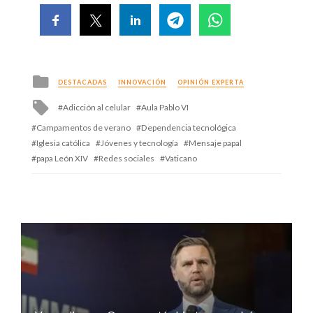
Posted
DESTACADAS
INNOVACIÓN
OPINIÓN EXPERTA
in
Tagged
Adicción al celular
Aula Pablo VI
with
Campamentos de verano
Dependencia tecnológica
Iglesia católica
Jóvenes y tecnología
Mensaje papal
papa León XIV
Redes sociales
Vaticano