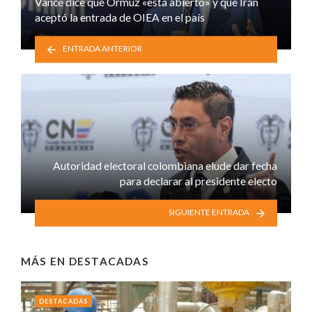
Vance dice que Ormuz «está abierto» y que Irán
aceptó la entrada de OIEA en el país
ENTRADA ANTERIOR
Autoridad electoral colombiana elude dar fecha
para declarar al presidente electo
SIGUIENTE ENTRADA
MÁS EN
DESTACADAS
DESTACADAS