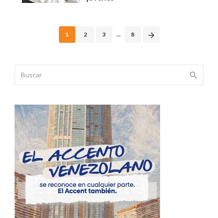
Posts
1
2
3
...
8
navigation