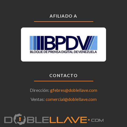
AFILIADO A
CONTACTO
Dirección:
gfebres@doblellave.com
Ventas:
comercial@doblellave.com