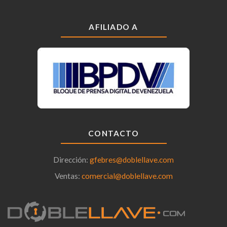
AFILIADO A
CONTACTO
Dirección:
gfebres@doblellave.com
Ventas:
comercial@doblellave.com