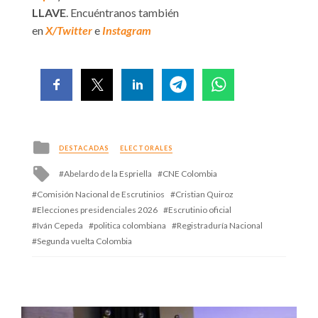
LLAVE
. Encuéntranos también
en
X/Twitter
e
Instagram
Posted
DESTACADAS
ELECTORALES
in
Tagged
Abelardo de la Espriella
CNE Colombia
with
Comisión Nacional de Escrutinios
Cristian Quiroz
Elecciones presidenciales 2026
Escrutinio oficial
Iván Cepeda
politica colombiana
Registraduría Nacional
Segunda vuelta Colombia