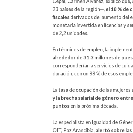
Cepal, Carmen Álvarez, explicó que,
23 países de la región—,
el 18 % de 
fiscales
derivados del aumento del em
monetaria invertida en licencias y s
de 2,2 unidades.
En términos de empleo, la implement
alrededor de 31,3 millones de pues
corresponderían a servicios de cuida
duración, con un 88 % de esos emple
La tasa de ocupación de las mujeres
y la brecha salarial de género entr
puntos
en la próxima década.
La especialista en Igualdad de Géner
OIT, Paz Arancibia,
alertó sobre la