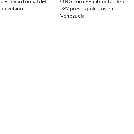
a el inicio formal del
ONG Foro Penal contabiliza
venezolano
382 presos políticos en
Venezuela