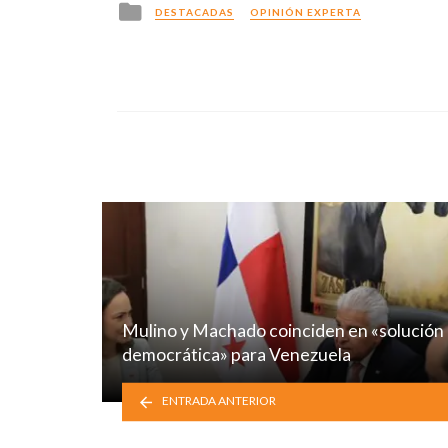
Posted
DESTACADAS
OPINIÓN EXPERTA
in
Mulino y Machado coinciden en «solución
democrática» para Venezuela
ENTRADA ANTERIOR