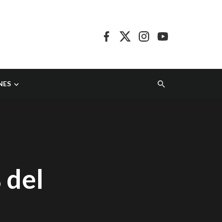
NES
 del