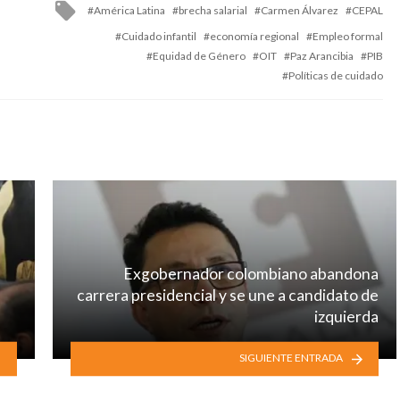
Tagged
América Latina
brecha salarial
Carmen Álvarez
CEPAL
with
Cuidado infantil
economía regional
Empleo formal
Equidad de Género
OIT
Paz Arancibia
PIB
Políticas de cuidado
Exgobernador colombiano abandona
carrera presidencial y se une a candidato de
izquierda
SIGUIENTE ENTRADA