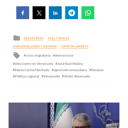
Posted
DESTACADAS
ELECTORALES
in
GOBERNABILIDAD Y DEFENSA
OPINIÓN EXPERTA
Tagged
crisis migratoria
democracia
with
elecciones en Venezuela
José Raúl Mulino
María Corina Machado
oposición venezolana
Panamá
Política regional
Venezuela
Vente Venezuela