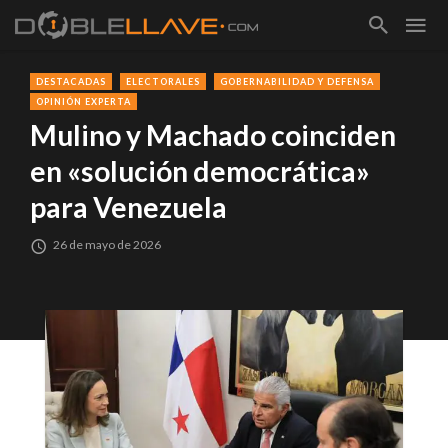
DESTACADAS
ELECTORALES
GOBERNABILIDAD Y DEFENSA
OPINIÓN EXPERTA
Mulino y Machado coinciden
en «solución democrática»
para Venezuela
26 de mayo de 2026