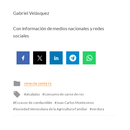
Gabriel Velásquez
Con información de medios nacionales y redes
sociales
Posted
OPINIÓN EXPERTA
in
Tagged
alcabalas
consumo de carne de res
with
Escasez de combustible
Juan Carlos Montesinos
Sociedad Venezolana de la Agricultura Familiar
verdura