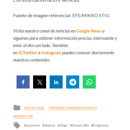
Fuente de imagen referencial: EFE/MIKKO STIG
Visita nuestro canal de noticias en
Google News
y
síguenos para obtener información precisa, interesante y
estar al día con todo. También
en
X/Twitter
e
Instagram
puedes conocer diariamente
nuestros contenidos
Posted
DESTACADAS
EMPRESAS Y EMPRENDIMIENTO
in
INNOVACIÓN
Tagged
acciones
alianza
chips
Desarrollo
Empresas
with