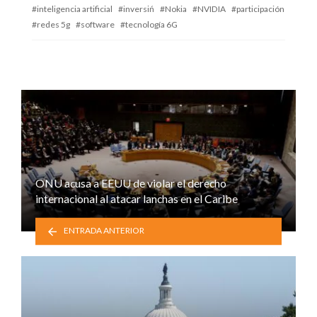
inteligencia artificial
inversiń
Nokia
NVIDIA
participación
redes 5g
software
tecnología 6G
ONU acusa a EEUU de violar el derecho
internacional al atacar lanchas en el Caribe
ENTRADA ANTERIOR