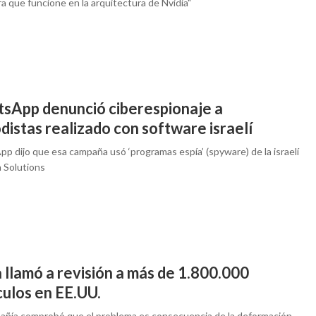
a que funcione en la arquitectura de Nvidia"
sApp denunció ciberespionaje a
distas realizado con software israelí
p dijo que esa campaña usó ‘programas espía’ (spyware) de la israelí
 Solutions
 llamó a revisión a más de 1.800.000
culos en EE.UU.
añía comprobó que el problema es consecuencia de la deformación