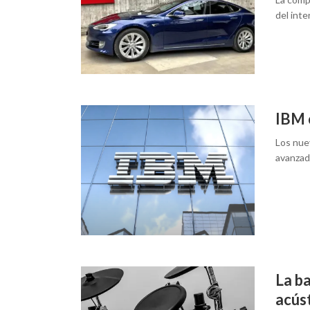
del inte
IBM 
Los nue
avanzado
La ba
acúst