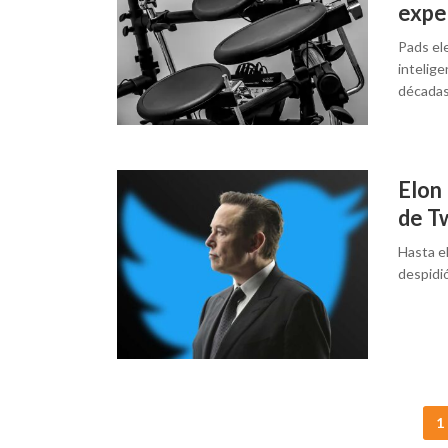
expe
Pads ele
intelige
décadas 
Elon
de T
Hasta e
despidió
Posts
1
navigation