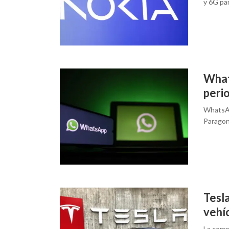
y 6G par
What
perio
WhatsAp
Paragon
Tesla
vehí
La comp