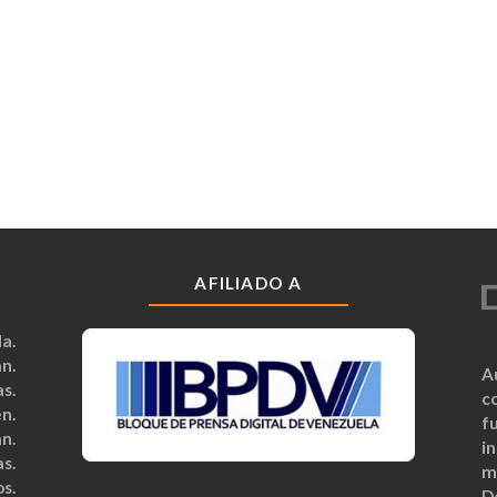
AFILIADO A
a.
n.
A
s.
c
n.
fu
n.
i
s.
m
s.
D