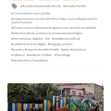
Tagged
Arnoldo David Portillo Rincón
Arnoldo Portillo
with
Conservatorio José Luis Paz
Contar historias a través del ritmo y dejar una huella personal es
asunto humano
Diseño sonoro y demanda de apertura así como de versatilidad
entre la tradición acústica y la innovación tecnológica
Herramientas digitales
IA
inteligencia artificial
La batería en la era digital
lenguaje acústico
lo aclara el experto Arnoldo Portillo
pads electrónicos
software
Soultone Cymbals
Tecnología
Yamaha Music Foundation