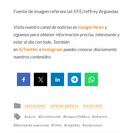
Fuente de imagen referencial: EFE/Jeffrey Arguedas
Visita nuestro canal de noticias en
Google News
y
síguenos para obtener información precisa, interesante y
estar al día con todo. También
en
X/Twitter
e
Instagram
puedes conocer diariamente
nuestros contenidos
Posted
DESTACADAS
OPINIÓN EXPERTA
REPORTAJES
in
Tagged
casos
Disminución
Espacio Público
informe
with
libertad de expresión
ONG
reportes
violaciones