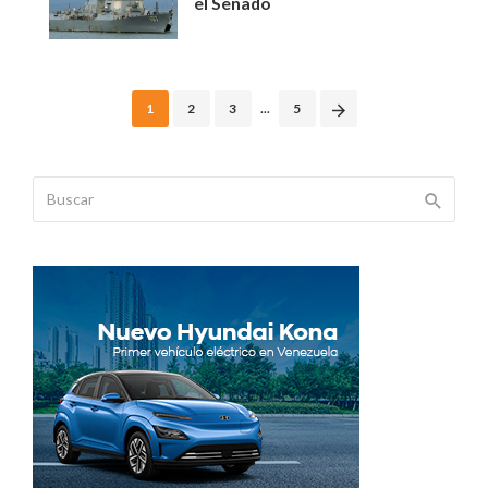
el Senado
Posts
1
2
3
...
5
navigation