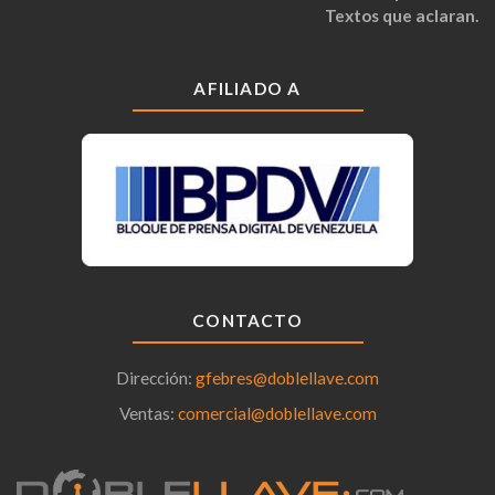
Textos que aclaran.
AFILIADO A
CONTACTO
Dirección:
gfebres@doblellave.com
Ventas:
comercial@doblellave.com