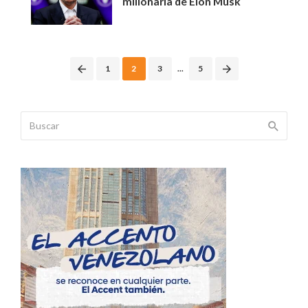
millonaria de Elon Musk
Posts
1
2
3
...
5
navigation