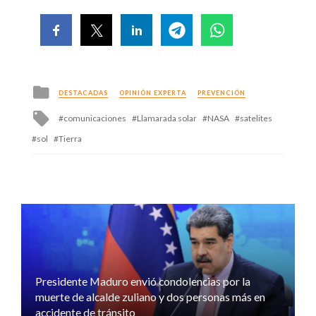
Posted
DESTACADAS
OPINIÓN EXPERTA
PREVENCIÓN
in
Tagged
comunicaciones
Llamarada solar
NASA
satelites
with
sol
Tierra
Presidente Maduro envió condolencias por la
muerte de alcalde zuliano y dos personas más en
accidente de tránsito