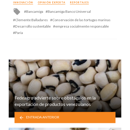
INNOVACIÓN
OPINIÓN EXPERTA
REPORTAJES
Tagged
Bancamiga
Bancamiga Banco Universal
with
Clemente Balladares
Conservación de las tortugas marinas
Desarrollo sustentable
empresa socialmente responsable
Paria
Fedeagro advierte sobre obstáculos en la
exportación de productos venezolanos
ENTRADA ANTERIOR