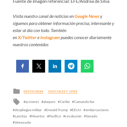
Fuente de imagen referencial: EFE/Andrea de Silva
Visita nuestro canal de noticias en
Google News
y
síguenos para obtener información precisa, interesante y
estar al día con todo. También
en
X/Twitter
e
Instagram
puedes conocer diariamente
nuestros contenidos
Posted
DESTACADAS
JUDICIALES Y LEYES
in
Tagged
acciones
ataques
Caribe
Comando Sur
with
despliegue militar
Donald Trump
EEUU
embarcaciones
Lanchas
Muertos
Pacífico
resolución
Senado
Venezuela