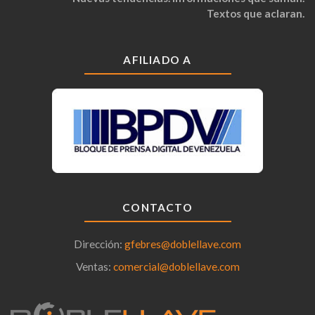
Textos que aclaran.
AFILIADO A
CONTACTO
Dirección:
gfebres@doblellave.com
Ventas:
comercial@doblellave.com