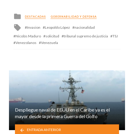
Posted
DESTACADAS
GOBERNABILIDAD Y DEFENSA
in
Tagged
Invasion
Leopoldo López
nacionalidad
with
Nicolás Maduro
solicitud
tribunal supremo de justicia
TSJ
Venezolanos
Venezuela
Despliegue naval de EEUU en el Caribe ya es el
mayor desde la primera Guerra del Golfo
ENTRADA ANTERIOR