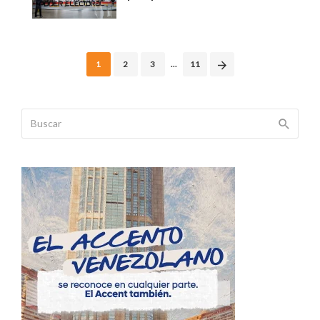
Posts
1
2
3
...
11
navigation