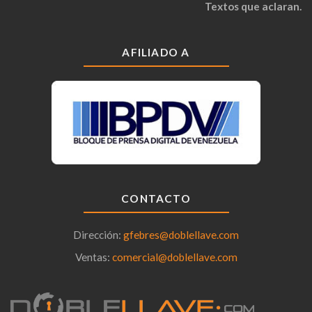
Textos que aclaran.
AFILIADO A
CONTACTO
Dirección:
gfebres@doblellave.com
Ventas:
comercial@doblellave.com