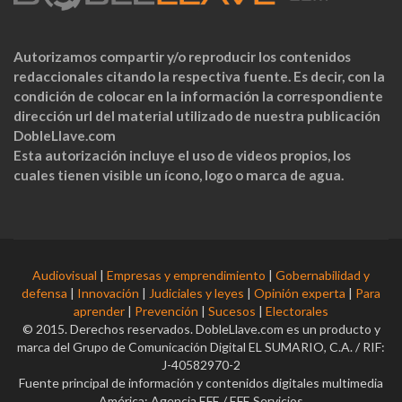
Autorizamos compartir y/o reproducir los contenidos
redaccionales citando la respectiva fuente. Es decir, con la
condición de colocar en la información la correspondiente
dirección url del material utilizado de nuestra publicación
DobleLlave.com
Esta autorización incluye el uso de videos propios, los
cuales tienen visible un ícono, logo o marca de agua.
Audiovisual
|
Empresas y emprendimiento
|
Gobernabilidad y
defensa
|
Innovación
|
Judiciales y leyes
|
Opinión experta
|
Para
aprender
|
Prevención
|
Sucesos
|
Electorales
© 2015. Derechos reservados. DobleLlave.com es un producto y
marca del Grupo de Comunicación Digital EL SUMARIO, C.A. / RIF:
J-40582970-2
Fuente principal de información y contenidos digitales multimedia
América: Agencia EFE / EFE Servicios