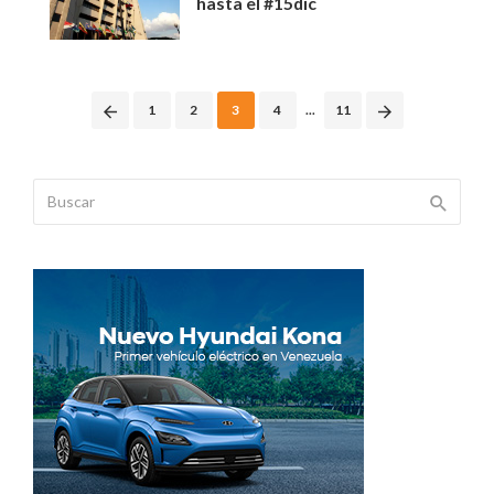
hasta el #15dic
Posts
1
2
3
4
...
11
navigation