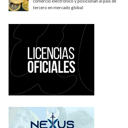
comercio electrónico y posicionan al país de
tercero en mercado global