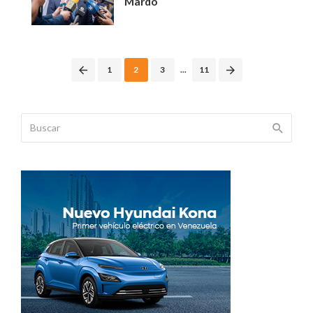
Mardo
Posts
1
2
3
...
11
navigation