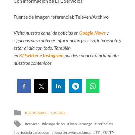
Con información de EFE Servicios
Fuente de imagen referencial: Televen/Archivo
Visita nuestro canal de noticias en
Google News
y
síguenos para obtener información precisa, interesante y
estar al día con todo. También
en
X/Twitter
e
Instagram
puedes conocer diariamente
nuestros contenidos
Posted
DESTACADAS
SUCESOS
in
Tagged
caracas
desaparición
Joan Camargo
Periodista
with
periodista de suceso
reportero venezolanos
SIP
SNTP