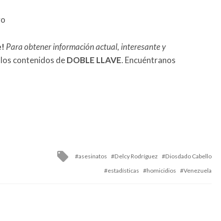
vo
e!
Para obtener información actual, interesante y
 los contenidos de
DOBLE LLAVE
. Encuéntranos
Tagged
asesinatos
Delcy Rodríguez
Diosdado Cabello
with
estadísticas
homicidios
Venezuela