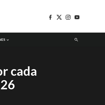
NES
or cada
026