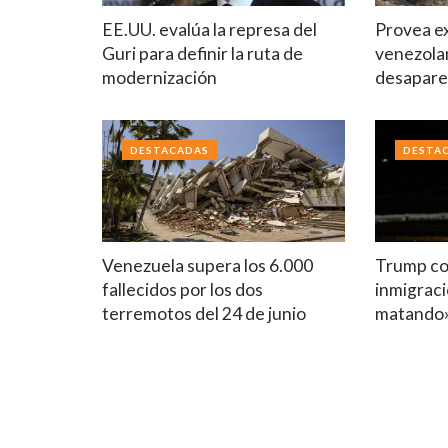
EE.UU. evalúa la represa del
Provea ex
Guri para definir la ruta de
venezolan
modernización
desapare
DESTACADAS
DESTA
Venezuela supera los 6.000
Trump co
fallecidos por los dos
inmigraci
terremotos del 24 de junio
matando»