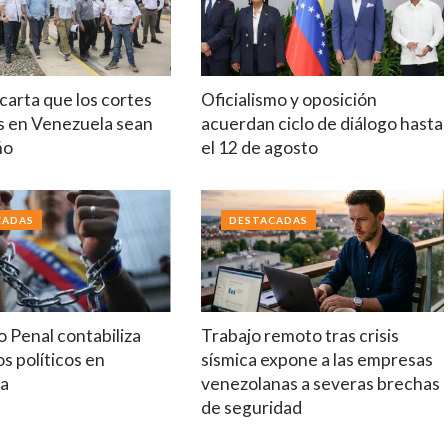
arta que los cortes
Oficialismo y oposición
s en Venezuela sean
acuerdan ciclo de diálogo hasta
ño
el 12 de agosto
CADAS
DESTACADAS
 Penal contabiliza
Trabajo remoto tras crisis
s políticos en
sísmica expone a las empresas
la
venezolanas a severas brechas
de seguridad