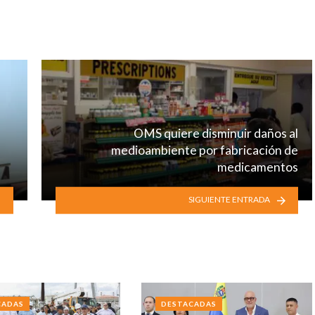
OMS quiere disminuir daños al
medioambiente por fabricación de
medicamentos
SIGUIENTE ENTRADA
CADAS
DESTACADAS