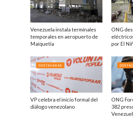
Venezuela instala terminales
ONG desc
temporales en aeropuerto de
eléctrico
Maiquetía
por El Ni
DESTACADAS
DESTA
VP celebra el inicio formal del
ONG Foro
diálogo venezolano
382 preso
Venezue