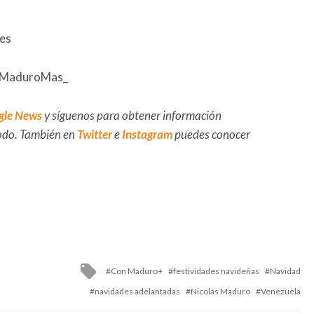
les
onMaduroMas_
gle News
y síguenos para obtener información
 todo. También en
Twitter
e
Instagram
puedes conocer
Tagged
Con Maduro+
festividades navideñas
Navidad
with
navidades adelantadas
Nicolás Maduro
Venezuela