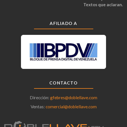
Textos que aclaran.
AFILIADO A
CONTACTO
Dirección:
gfebres@doblellave.com
Ventas:
comercial@doblellave.com