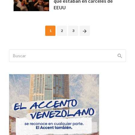
que estaban en cárceles de
EEUU
Posts
1
2
3
navigation