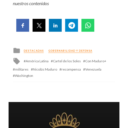
nuestros contenidos
Posted
DESTACADAS
GOBERNABILIDAD Y DEFENSA
in
Tagged
América Latina
Cartel de los Soles
Con Maduro+
with
militares
Nicolás Maduro
recompensa
Venezuela
Washington