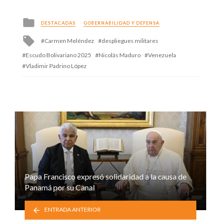
Posted
DESTACADAS
GOBERNABILIDAD Y DEFENSA
in
Tagged
Carmen Meléndez
despliegues militares
with
Escudo Bolivariano 2025
Nicolás Maduro
Venezuela
Vladimir Padrino López
Papa Francisco expresó solidaridad a la causa de
Panamá por su Canal
ENTRADA ANTERIOR