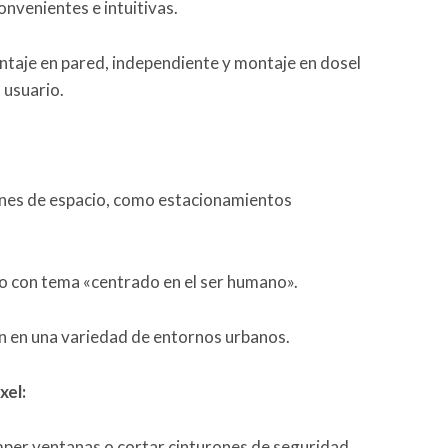
onvenientes e intuitivas.
ntaje en pared, independiente y montaje en dosel
 usuario.
iones de espacio, como estacionamientos
do con tema «centrado en el ser humano».
ón en una variedad de entornos urbanos.
xel:
per ventanas o cortar cinturones de seguridad.