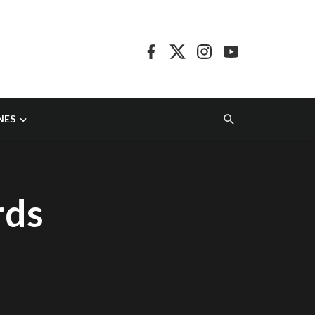
NES
rds