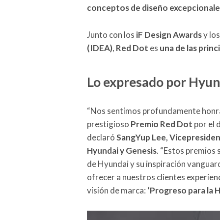
conceptos de diseño excepcionale
Junto con los
iF Design Awards
y lo
(IDEA)
,
Red Dot
es
una de las prin
Lo expresado por Hyun
“Nos sentimos profundamente honra
prestigioso
Premio Red Dot
por el 
declaró
SangYup Lee, Vicepresident
Hyundai y Genesis
. “Estos premios s
de Hyundai y su inspiración vangu
ofrecer a nuestros clientes experien
visión de marca:
‘Progreso para la 