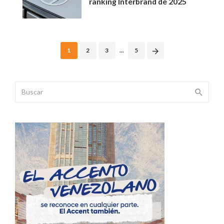
ranking Interbrand de 2025
Posts
1
2
3
...
5
navigation