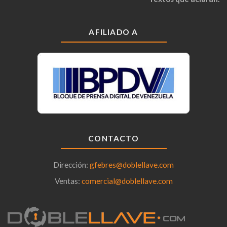
AFILIADO A
CONTACTO
Dirección:
gfebres@doblellave.com
Ventas:
comercial@doblellave.com