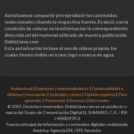
Autorizamos compartir y/o reproducir los contenidos
redaccionales citando la respectiva fuente. Es decir, con la
condición de colocar en la información la correspondiente
dirección url del material utilizado de nuestra publicación
DobleLlave.com
Esta autorización incluye el uso de videos propios, los
cuales tienen visible un ícono, logo o marca de agua.
Audiovisual
|
Empresas y emprendimiento
|
Gobernabilidad y
defensa
|
Innovación
|
Judiciales y leyes
|
Opinión experta
|
Para
aprender
|
Prevención
|
Sucesos
|
Electorales
© 2015. Derechos reservados. DobleLlave.com es un producto y
marca del Grupo de Comunicación Digital EL SUMARIO, C.A. / RIF:
J-40582970-2
Fuente principal de información y contenidos digitales multimedia
América: Agencia EFE / EFE Servicios