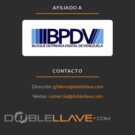
AFILIADO A
CONTACTO
Dirección:
gfebres@doblellave.com
Ventas:
comercial@doblellave.com