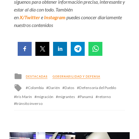
síguenos para obtener información precisa, interesante y
estar al día con todo. También
en
X/Twitter
e
Instagram
puedes conocer diariamente
nuestros contenidos
Posted
DESTACADAS
GOBERNABILIDAD Y DEFENSA
in
Tagged
Colombia
Darién
Datos
Defensoría del Pueblo
with
Iris Marín
migración
migrantes
Panamá
retorno
tránsito inverso