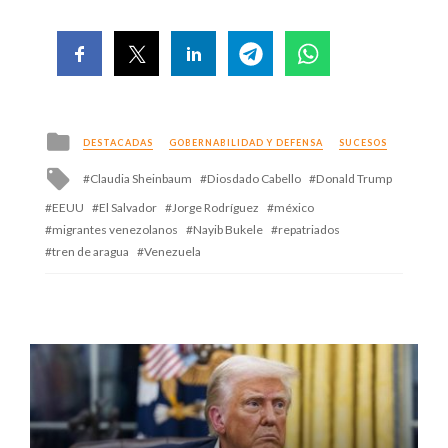
Posted
DESTACADAS
GOBERNABILIDAD Y DEFENSA
SUCESOS
in
Tagged
Claudia Sheinbaum
Diosdado Cabello
Donald Trump
with
EEUU
El Salvador
Jorge Rodríguez
méxico
migrantes venezolanos
Nayib Bukele
repatriados
tren de aragua
Venezuela