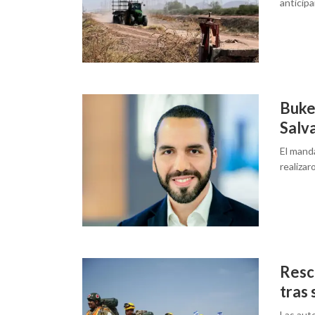
anticip
Bukel
Salv
El mand
realizar
Resc
tras 
Las aut