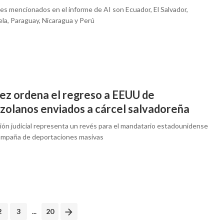
es mencionados en el informe de AI son Ecuador, El Salvador,
la, Paraguay, Nicaragua y Perú
uez ordena el regreso a EEUU de
zolanos enviados a cárcel salvadoreña
sión judicial representa un revés para el mandatario estadounidense
ampaña de deportaciones masivas
2
3
...
20