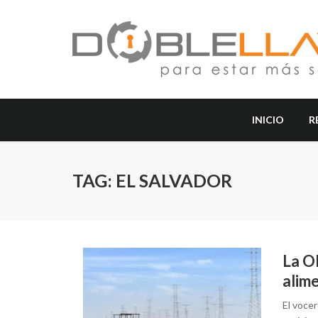
INICIO
R
TAG: EL SALVADOR
La ON
alim
El vocer