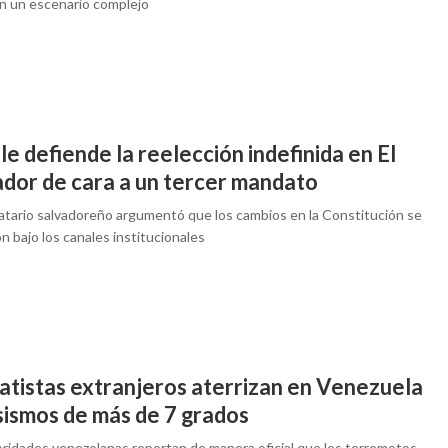
an un escenario complejo
e defiende la reelección indefinida en El
ador de cara a un tercer mandato
atario salvadoreño argumentó que los cambios en la Constitución se
on bajo los canales institucionales
atistas extranjeros aterrizan en Venezuela
sismos de más de 7 grados
oridades venezolanas reportan de manera oficial que los terremotos