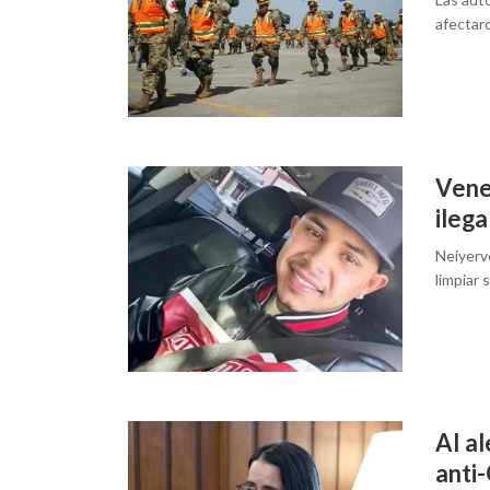
afectar
Vene
ilega
Neiyerv
limpiar 
AI al
anti