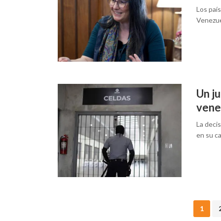
Los país
Venezue
Un j
vene
La deci
en su c
Posts
1
navigation