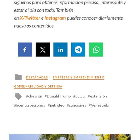
síguenos para obtener información precisa, interesante y
estar al día con todo. También
en
X/Twitter
e
Instagram
puedes conocer diariamente
nuestros contenidos
Posted
DESTACADAS
EMPRESAS Y EMPRENDIMIENTO
in
GOBERNABILIDAD Y DEFENSA
Tagged
chevron
Donald Trump
EEUU
extensión
with
licencia petrolera
petróleo
sanciones
Venezuela