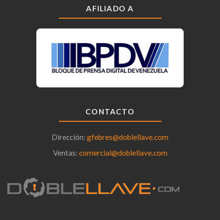
AFILIADO A
CONTACTO
Dirección:
gfebres@doblellave.com
Ventas:
comercial@doblellave.com