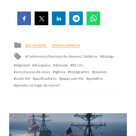
Posted
DESTACADAS
OPINIÓN EXPERTA
in
Tagged
Conferencia Nacional de Jóvenes Católicos
dialogo
with
dignidad
discípulos
división
EE.UU.
enseñanzas de Jesús
Iglesia
Inmigrantes
jóvenes
León XIV
pacificadores
papa León XIV
pontífice
puentes en lugar de muros"