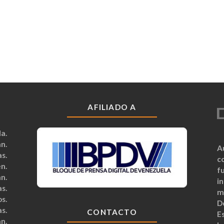
AFILIADO A
a.
n.
A
s.
c
n.
fu
n.
i
s.
m
s.
D
s.
CONTACTO
Es
n.