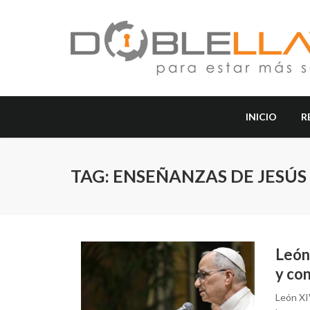
INICIO
R
TAG: ENSEÑANZAS DE JESÚS
León 
y co
León XIV