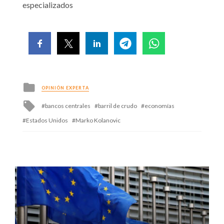
especializados
Posted
OPINIÓN EXPERTA
in
Tagged
bancos centrales
barril de crudo
economías
with
Estados Unidos
Marko Kolanovic