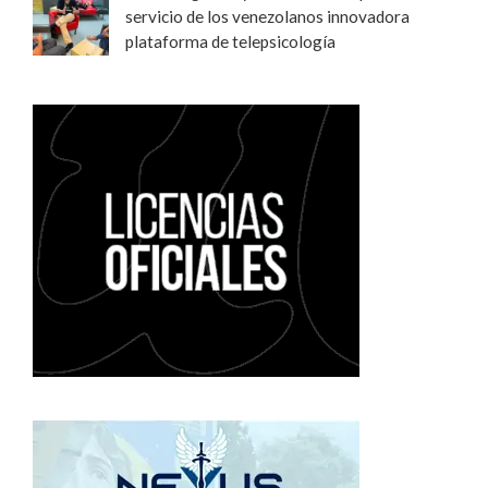
servicio de los venezolanos innovadora
plataforma de telepsicología