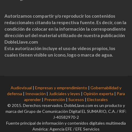
Autorizamos compartir y/o reproducir los contenidos
redaccionales citando la respectiva fuente. Es decir, con la
condición de colocar en la información la correspondiente
dirección url del material utilizado de nuestra publicación
DobleLlave.com
Esta autorización incluye el uso de videos propios, los
cuales tienen visible un ícono, logo o marca de agua.
Audiovisual
|
Empresas y emprendimiento
|
Gobernabilidad y
defensa
|
Innovación
|
Judiciales y leyes
|
Opinión experta
|
Para
aprender
|
Prevención
|
Sucesos
|
Electorales
© 2015. Derechos reservados. DobleLlave.com es un producto y
marca del Grupo de Comunicación Digital EL SUMARIO, C.A. / RIF:
J-40582970-2
Fuente principal de información y contenidos digitales multimedia
América: Agencia EFE / EFE Servicios