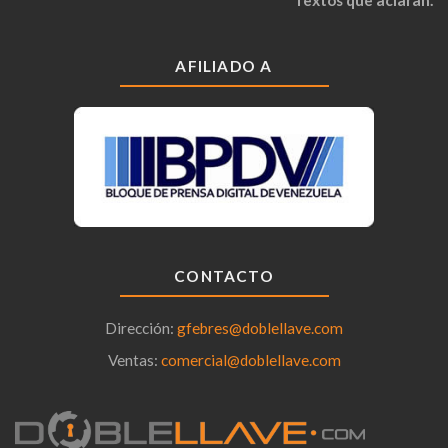
Textos que aclaran.
AFILIADO A
CONTACTO
Dirección:
gfebres@doblellave.com
Ventas:
comercial@doblellave.com