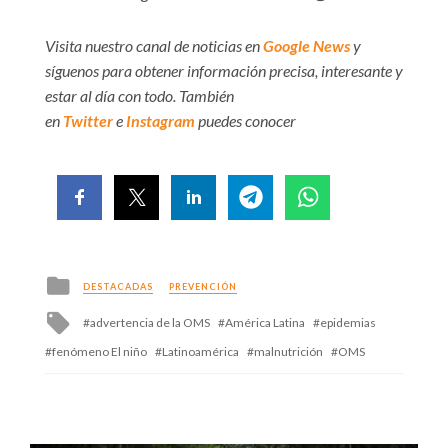
Visita nuestro canal de noticias en
Google News
y
síguenos para obtener información precisa, interesante y
estar al día con todo. También
en
Twitter
e
Instagram
puedes conocer
Posted
DESTACADAS
PREVENCIÓN
in
Tagged
advertencia de la OMS
América Latina
epidemias
with
fenómeno El niño
Latinoamérica
malnutrición
OMS