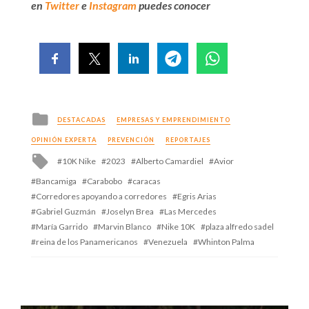
en
Twitter
e
Instagram
puedes conocer
Posted
DESTACADAS
EMPRESAS Y EMPRENDIMIENTO
in
OPINIÓN EXPERTA
PREVENCIÓN
REPORTAJES
Tagged
10K Nike
2023
Alberto Camardiel
Avior
with
Bancamiga
Carabobo
caracas
Corredores apoyando a corredores
Egris Arias
Gabriel Guzmán
Joselyn Brea
Las Mercedes
María Garrido
Marvin Blanco
Nike 10K
plaza alfredo sadel
reina de los Panamericanos
Venezuela
Whinton Palma