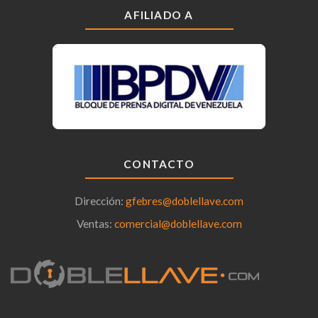
AFILIADO A
CONTACTO
Dirección:
gfebres@doblellave.com
Ventas:
comercial@doblellave.com