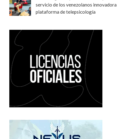
servicio de los venezolanos innovadora
plataforma de telepsicología