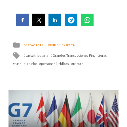
Posted
DESTACADAS
OPINIÓN EXPERTA
in
Tagged
carga tributaria
Grandes Transacciones Financieras
with
Manuel IIturbe
personas juridicas
tributo