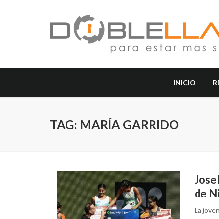
INICIO
R
TAG: MARÍA GARRIDO
Josel
de N
La jove