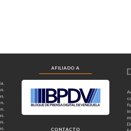
AFILIADO A
a.
n.
A
s.
c
n.
fu
n.
i
s.
m
s.
D
s.
CONTACTO
Es