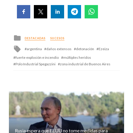
Posted
DESTACADAS
SUCESOS
in
Tagged
argentina
daños extensos
detonación
Ezeiza
with
fuerte explosión e incendio
múltiples heridos
Polo Industrial Spegazzini
zona industrial de Buenos Aires
Rusia espera que EEUU no tome medidas para