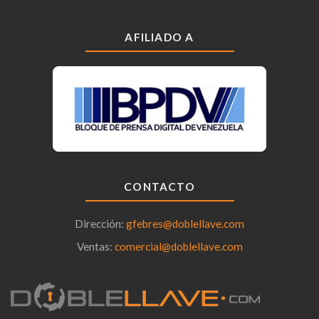
AFILIADO A
CONTACTO
Dirección:
gfebres@doblellave.com
Ventas:
comercial@doblellave.com