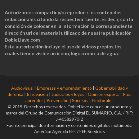
Autorizamos compartir y/o reproducir los contenidos
redaccionales citando la respectiva fuente. Es decir, con la
condición de colocar en la información la correspondiente
dirección url del material utilizado de nuestra publicación
DobleLlave.com
Esta autorización incluye el uso de videos propios, los
cuales tienen visible un ícono, logo o marca de agua.
Audiovisual
|
Empresas y emprendimiento
|
Gobernabilidad y
defensa
|
Innovación
|
Judiciales y leyes
|
Opinión experta
|
Para
aprender
|
Prevención
|
Sucesos
|
Electorales
© 2015. Derechos reservados. DobleLlave.com es un producto y
marca del Grupo de Comunicación Digital EL SUMARIO, C.A. / RIF:
J-40582970-2
Fuente principal de información y contenidos digitales multimedia
América: Agencia EFE / EFE Servicios