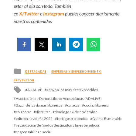
estar al día con todo. También
en
X/Twitter
e
Instagram
puedes conocer diariamente
nuestros contenidos
Posted
DESTACADAS
EMPRESAS Y EMPRENDIMIENTO
in
PREVENCIÓN
Tagged
ADALIVE
apoyo a los más desfavorecidos
with
Asociación de Damas Líbano-Venezolanas (ADALIVE)
Bazar de las damas libanesas
caracas
cocina libanesa
colaborar
disfrutar
domingo 16 de noviembre
edición navideña 2025
feria gastronómica
Quinta Esmeralda
recaudación de fondos destinados a fines benéficos
responsabilidad social