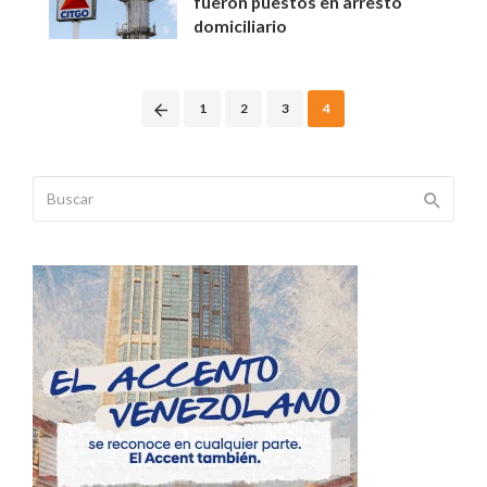
fueron puestos en arresto
domiciliario
Posts
1
2
3
4
navigation