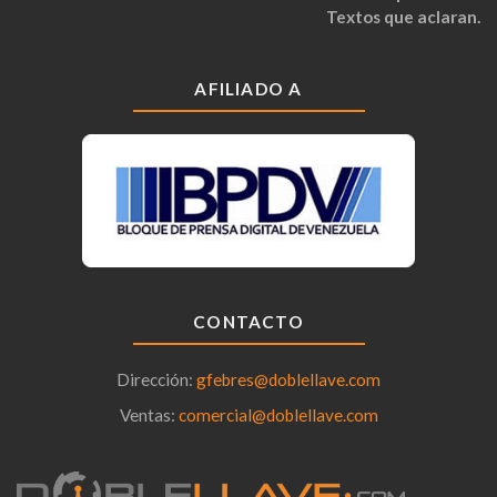
Textos que aclaran.
AFILIADO A
CONTACTO
Dirección:
gfebres@doblellave.com
Ventas:
comercial@doblellave.com